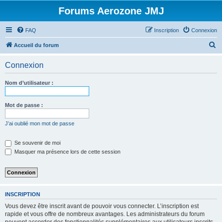
Forums Aerozone JMJ
FAQ
Inscription
Connexion
R
Accueil du forum
e
Connexion
c
h
Nom d’utilisateur :
e
r
Mot de passe :
c
J’ai oublié mon mot de passe
h
e
Se souvenir de moi
Masquer ma présence lors de cette session
r
INSCRIPTION
Vous devez être inscrit avant de pouvoir vous connecter. L’inscription est
rapide et vous offre de nombreux avantages. Les administrateurs du forum
peuvent accorder des fonctionnalités supplémentaires aux utilisateurs inscrits.