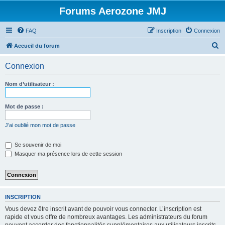
Forums Aerozone JMJ
FAQ
Inscription
Connexion
R
Accueil du forum
e
Connexion
c
h
Nom d’utilisateur :
e
r
Mot de passe :
c
J’ai oublié mon mot de passe
h
e
Se souvenir de moi
Masquer ma présence lors de cette session
r
INSCRIPTION
Vous devez être inscrit avant de pouvoir vous connecter. L’inscription est
rapide et vous offre de nombreux avantages. Les administrateurs du forum
peuvent accorder des fonctionnalités supplémentaires aux utilisateurs inscrits.