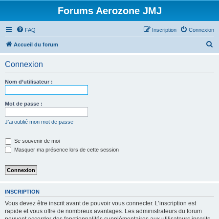
Forums Aerozone JMJ
FAQ
Inscription
Connexion
R
Accueil du forum
e
Connexion
c
h
Nom d’utilisateur :
e
r
Mot de passe :
c
J’ai oublié mon mot de passe
h
e
Se souvenir de moi
Masquer ma présence lors de cette session
r
INSCRIPTION
Vous devez être inscrit avant de pouvoir vous connecter. L’inscription est
rapide et vous offre de nombreux avantages. Les administrateurs du forum
peuvent accorder des fonctionnalités supplémentaires aux utilisateurs inscrits.