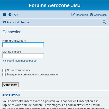
Forums Aerozone JMJ
FAQ
Inscription
Connexion
R
Accueil du forum
e
Connexion
c
h
Nom d’utilisateur :
e
r
Mot de passe :
c
J’ai oublié mon mot de passe
h
e
Se souvenir de moi
Masquer ma présence lors de cette session
r
INSCRIPTION
Vous devez être inscrit avant de pouvoir vous connecter. L’inscription est
rapide et vous offre de nombreux avantages. Les administrateurs du forum
peuvent accorder des fonctionnalités supplémentaires aux utilisateurs inscrits.