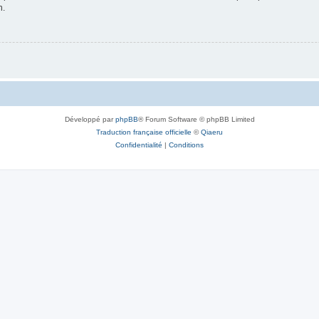
n.
Développé par
phpBB
® Forum Software © phpBB Limited
Traduction française officielle
©
Qiaeru
Confidentialité
|
Conditions