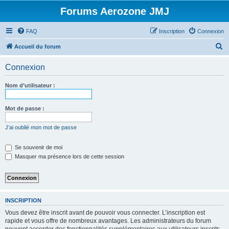
Forums Aerozone JMJ
FAQ
Inscription
Connexion
R
Accueil du forum
e
Connexion
c
h
Nom d’utilisateur :
e
r
Mot de passe :
c
J’ai oublié mon mot de passe
h
e
Se souvenir de moi
Masquer ma présence lors de cette session
r
INSCRIPTION
Vous devez être inscrit avant de pouvoir vous connecter. L’inscription est
rapide et vous offre de nombreux avantages. Les administrateurs du forum
peuvent accorder des fonctionnalités supplémentaires aux utilisateurs inscrits.