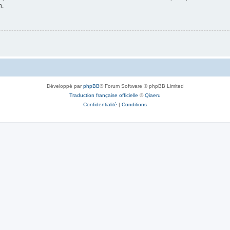
n.
Développé par
phpBB
® Forum Software © phpBB Limited
Traduction française officielle
©
Qiaeru
Confidentialité
|
Conditions