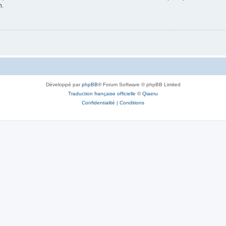
n.
Développé par
phpBB
® Forum Software © phpBB Limited
Traduction française officielle
©
Qiaeru
Confidentialité
|
Conditions