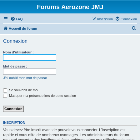
Forums Aerozone JMJ
FAQ
Inscription
Connexion
R
Accueil du forum
e
Connexion
c
h
Nom d’utilisateur :
e
r
Mot de passe :
c
J’ai oublié mon mot de passe
h
e
Se souvenir de moi
Masquer ma présence lors de cette session
r
INSCRIPTION
Vous devez être inscrit avant de pouvoir vous connecter. L’inscription est
rapide et vous offre de nombreux avantages. Les administrateurs du forum
peuvent accorder des fonctionnalités supplémentaires aux utilisateurs inscrits.