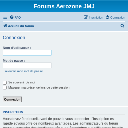
Forums Aerozone JMJ
FAQ
Inscription
Connexion
R
Accueil du forum
e
Connexion
c
h
Nom d’utilisateur :
e
r
Mot de passe :
c
J’ai oublié mon mot de passe
h
e
Se souvenir de moi
Masquer ma présence lors de cette session
r
INSCRIPTION
Vous devez être inscrit avant de pouvoir vous connecter. L’inscription est
rapide et vous offre de nombreux avantages. Les administrateurs du forum
peuvent accorder des fonctionnalités supplémentaires aux utilisateurs inscrits.