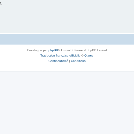
n.
Développé par
phpBB
® Forum Software © phpBB Limited
Traduction française officielle
©
Qiaeru
Confidentialité
|
Conditions