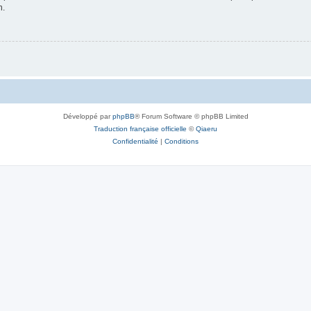
n.
Développé par
phpBB
® Forum Software © phpBB Limited
Traduction française officielle
©
Qiaeru
Confidentialité
|
Conditions