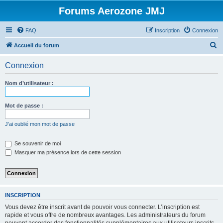
Forums Aerozone JMJ
FAQ
Inscription
Connexion
R
Accueil du forum
e
Connexion
c
h
Nom d’utilisateur :
e
r
Mot de passe :
c
J’ai oublié mon mot de passe
h
e
Se souvenir de moi
Masquer ma présence lors de cette session
r
INSCRIPTION
Vous devez être inscrit avant de pouvoir vous connecter. L’inscription est
rapide et vous offre de nombreux avantages. Les administrateurs du forum
peuvent accorder des fonctionnalités supplémentaires aux utilisateurs inscrits.