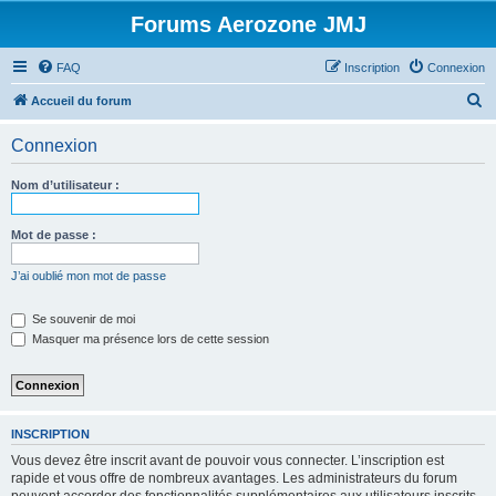
Forums Aerozone JMJ
FAQ
Inscription
Connexion
R
Accueil du forum
e
Connexion
c
h
Nom d’utilisateur :
e
r
Mot de passe :
c
J’ai oublié mon mot de passe
h
e
Se souvenir de moi
Masquer ma présence lors de cette session
r
INSCRIPTION
Vous devez être inscrit avant de pouvoir vous connecter. L’inscription est
rapide et vous offre de nombreux avantages. Les administrateurs du forum
peuvent accorder des fonctionnalités supplémentaires aux utilisateurs inscrits.