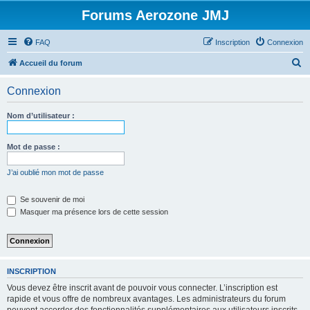
Forums Aerozone JMJ
FAQ
Inscription
Connexion
R
Accueil du forum
e
Connexion
c
h
Nom d’utilisateur :
e
r
Mot de passe :
c
J’ai oublié mon mot de passe
h
e
Se souvenir de moi
Masquer ma présence lors de cette session
r
INSCRIPTION
Vous devez être inscrit avant de pouvoir vous connecter. L’inscription est
rapide et vous offre de nombreux avantages. Les administrateurs du forum
peuvent accorder des fonctionnalités supplémentaires aux utilisateurs inscrits.