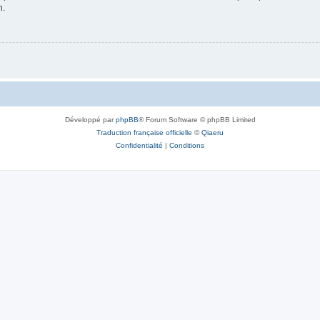
n.
Développé par
phpBB
® Forum Software © phpBB Limited
Traduction française officielle
©
Qiaeru
Confidentialité
|
Conditions