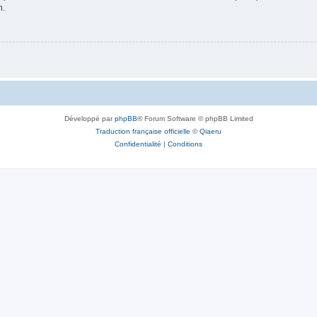
n.
Développé par
phpBB
® Forum Software © phpBB Limited
Traduction française officielle
©
Qiaeru
Confidentialité
|
Conditions