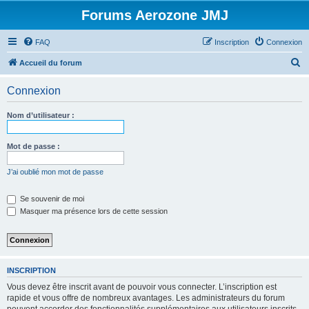
Forums Aerozone JMJ
FAQ
Inscription
Connexion
R
Accueil du forum
e
Connexion
c
h
Nom d’utilisateur :
e
r
Mot de passe :
c
J’ai oublié mon mot de passe
h
e
Se souvenir de moi
Masquer ma présence lors de cette session
r
INSCRIPTION
Vous devez être inscrit avant de pouvoir vous connecter. L’inscription est
rapide et vous offre de nombreux avantages. Les administrateurs du forum
peuvent accorder des fonctionnalités supplémentaires aux utilisateurs inscrits.