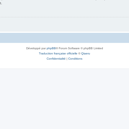
n.
Développé par
phpBB
® Forum Software © phpBB Limited
Traduction française officielle
©
Qiaeru
Confidentialité
|
Conditions