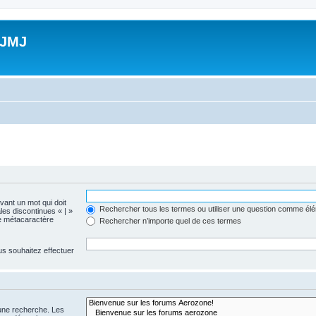
 JMJ
evant un mot qui doit
Rechercher tous les termes ou utiliser une question comme él
les discontinues « | »
me métacaractère
Rechercher n’importe quel de ces termes
us souhaitez effectuer
 une recherche. Les