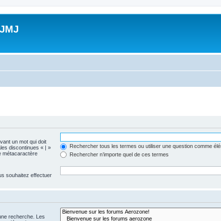
 JMJ
evant un mot qui doit
Rechercher tous les termes ou utiliser une question comme él
les discontinues « | »
me métacaractère
Rechercher n’importe quel de ces termes
us souhaitez effectuer
 une recherche. Les