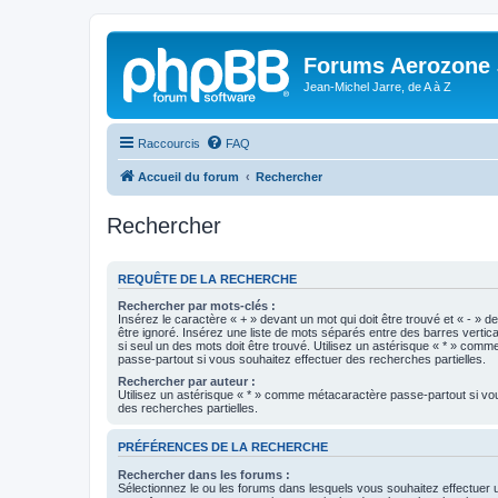
Forums Aerozone
Jean-Michel Jarre, de A à Z
Raccourcis
FAQ
Accueil du forum
Rechercher
Rechercher
REQUÊTE DE LA RECHERCHE
Rechercher par mots-clés :
Insérez le caractère « + » devant un mot qui doit être trouvé et « - » d
être ignoré. Insérez une liste de mots séparés entre des barres vertica
si seul un des mots doit être trouvé. Utilisez un astérisque « * » com
passe-partout si vous souhaitez effectuer des recherches partielles.
Rechercher par auteur :
Utilisez un astérisque « * » comme métacaractère passe-partout si vo
des recherches partielles.
PRÉFÉRENCES DE LA RECHERCHE
Rechercher dans les forums :
Sélectionnez le ou les forums dans lesquels vous souhaitez effectuer