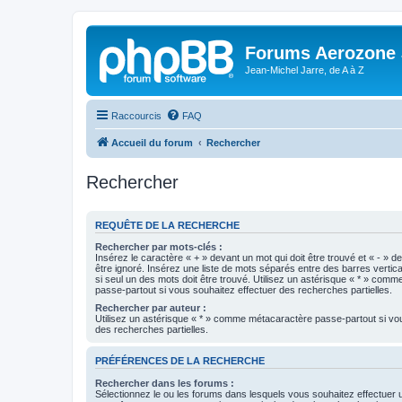
Forums Aerozone
Jean-Michel Jarre, de A à Z
Raccourcis
FAQ
Accueil du forum
Rechercher
Rechercher
REQUÊTE DE LA RECHERCHE
Rechercher par mots-clés :
Insérez le caractère « + » devant un mot qui doit être trouvé et « - » d
être ignoré. Insérez une liste de mots séparés entre des barres vertica
si seul un des mots doit être trouvé. Utilisez un astérisque « * » com
passe-partout si vous souhaitez effectuer des recherches partielles.
Rechercher par auteur :
Utilisez un astérisque « * » comme métacaractère passe-partout si vo
des recherches partielles.
PRÉFÉRENCES DE LA RECHERCHE
Rechercher dans les forums :
Sélectionnez le ou les forums dans lesquels vous souhaitez effectuer