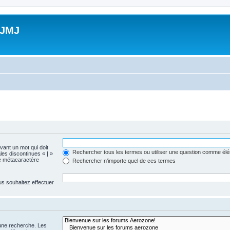
 JMJ
evant un mot qui doit
Rechercher tous les termes ou utiliser une question comme él
les discontinues « | »
me métacaractère
Rechercher n’importe quel de ces termes
us souhaitez effectuer
 une recherche. Les