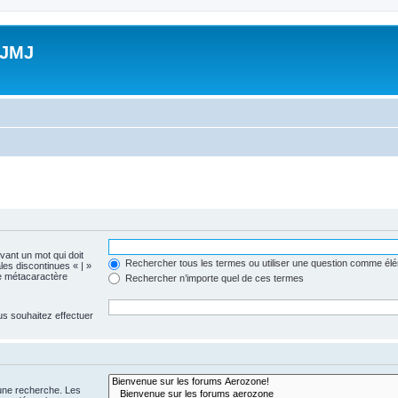
 JMJ
evant un mot qui doit
Rechercher tous les termes ou utiliser une question comme él
les discontinues « | »
me métacaractère
Rechercher n’importe quel de ces termes
us souhaitez effectuer
 une recherche. Les