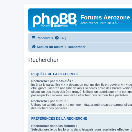
Forums Aerozone
Jean-Michel Jarre, de A à Z
Raccourcis
FAQ
Accueil du forum
Rechercher
Rechercher
REQUÊTE DE LA RECHERCHE
Rechercher par mots-clés :
Insérez le caractère « + » devant un mot qui doit être trouvé et « - » d
être ignoré. Insérez une liste de mots séparés entre des barres vertica
si seul un des mots doit être trouvé. Utilisez un astérisque « * » com
passe-partout si vous souhaitez effectuer des recherches partielles.
Rechercher par auteur :
Utilisez un astérisque « * » comme métacaractère passe-partout si vo
des recherches partielles.
PRÉFÉRENCES DE LA RECHERCHE
Rechercher dans les forums :
Sélectionnez le ou les forums dans lesquels vous souhaitez effectuer