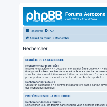
Forums Aerozone
Jean-Michel Jarre, de A à Z
Raccourcis
FAQ
Accueil du forum
Rechercher
Rechercher
REQUÊTE DE LA RECHERCHE
Rechercher par mots-clés :
Insérez le caractère « + » devant un mot qui doit être trouvé et « - » d
être ignoré. Insérez une liste de mots séparés entre des barres vertica
si seul un des mots doit être trouvé. Utilisez un astérisque « * » com
passe-partout si vous souhaitez effectuer des recherches partielles.
Rechercher par auteur :
Utilisez un astérisque « * » comme métacaractère passe-partout si vo
des recherches partielles.
PRÉFÉRENCES DE LA RECHERCHE
Rechercher dans les forums :
Sélectionnez le ou les forums dans lesquels vous souhaitez effectuer