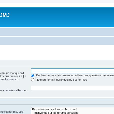
 JMJ
evant un mot qui doit
Rechercher tous les termes ou utiliser une question comme él
les discontinues « | »
me métacaractère
Rechercher n’importe quel de ces termes
us souhaitez effectuer
 une recherche. Les