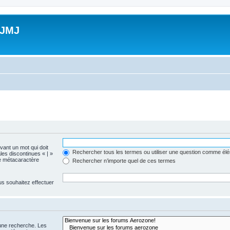
 JMJ
evant un mot qui doit
Rechercher tous les termes ou utiliser une question comme él
les discontinues « | »
me métacaractère
Rechercher n’importe quel de ces termes
us souhaitez effectuer
 une recherche. Les