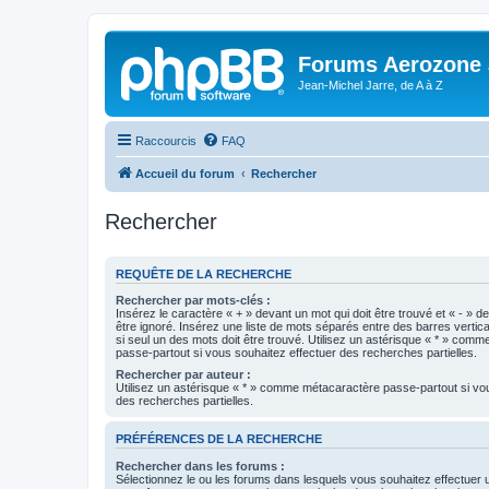
Forums Aerozone
Jean-Michel Jarre, de A à Z
Raccourcis
FAQ
Accueil du forum
Rechercher
Rechercher
REQUÊTE DE LA RECHERCHE
Rechercher par mots-clés :
Insérez le caractère « + » devant un mot qui doit être trouvé et « - » d
être ignoré. Insérez une liste de mots séparés entre des barres vertica
si seul un des mots doit être trouvé. Utilisez un astérisque « * » com
passe-partout si vous souhaitez effectuer des recherches partielles.
Rechercher par auteur :
Utilisez un astérisque « * » comme métacaractère passe-partout si vo
des recherches partielles.
PRÉFÉRENCES DE LA RECHERCHE
Rechercher dans les forums :
Sélectionnez le ou les forums dans lesquels vous souhaitez effectuer