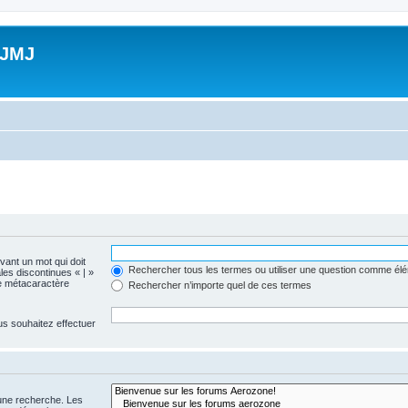
 JMJ
evant un mot qui doit
Rechercher tous les termes ou utiliser une question comme él
les discontinues « | »
me métacaractère
Rechercher n’importe quel de ces termes
us souhaitez effectuer
 une recherche. Les