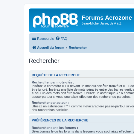
Forums Aerozone
Jean-Michel Jarre, de A à Z
Raccourcis
FAQ
Accueil du forum
Rechercher
Rechercher
REQUÊTE DE LA RECHERCHE
Rechercher par mots-clés :
Insérez le caractère « + » devant un mot qui doit être trouvé et « - » d
être ignoré. Insérez une liste de mots séparés entre des barres vertica
si seul un des mots doit être trouvé. Utilisez un astérisque « * » com
passe-partout si vous souhaitez effectuer des recherches partielles.
Rechercher par auteur :
Utilisez un astérisque « * » comme métacaractère passe-partout si vo
des recherches partielles.
PRÉFÉRENCES DE LA RECHERCHE
Rechercher dans les forums :
Sélectionnez le ou les forums dans lesquels vous souhaitez effectuer