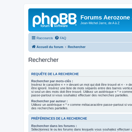
Forums Aerozone
Jean-Michel Jarre, de A à Z
Raccourcis
FAQ
Accueil du forum
Rechercher
Rechercher
REQUÊTE DE LA RECHERCHE
Rechercher par mots-clés :
Insérez le caractère « + » devant un mot qui doit être trouvé et « - » d
être ignoré. Insérez une liste de mots séparés entre des barres vertica
si seul un des mots doit être trouvé. Utilisez un astérisque « * » com
passe-partout si vous souhaitez effectuer des recherches partielles.
Rechercher par auteur :
Utilisez un astérisque « * » comme métacaractère passe-partout si vo
des recherches partielles.
PRÉFÉRENCES DE LA RECHERCHE
Rechercher dans les forums :
Sélectionnez le ou les forums dans lesquels vous souhaitez effectuer