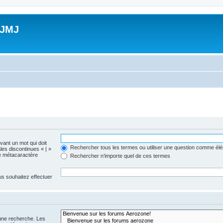
 JMJ
evant un mot qui doit
Rechercher tous les termes ou utiliser une question comme él
les discontinues « | »
me métacaractère
Rechercher n’importe quel de ces termes
us souhaitez effectuer
 une recherche. Les