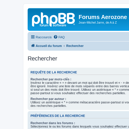
Forums Aerozone
Jean-Michel Jarre, de A à Z
Raccourcis
FAQ
Accueil du forum
Rechercher
Rechercher
REQUÊTE DE LA RECHERCHE
Rechercher par mots-clés :
Insérez le caractère « + » devant un mot qui doit être trouvé et « - » d
être ignoré. Insérez une liste de mots séparés entre des barres vertica
si seul un des mots doit être trouvé. Utilisez un astérisque « * » com
passe-partout si vous souhaitez effectuer des recherches partielles.
Rechercher par auteur :
Utilisez un astérisque « * » comme métacaractère passe-partout si vo
des recherches partielles.
PRÉFÉRENCES DE LA RECHERCHE
Rechercher dans les forums :
Sélectionnez le ou les forums dans lesquels vous souhaitez effectuer