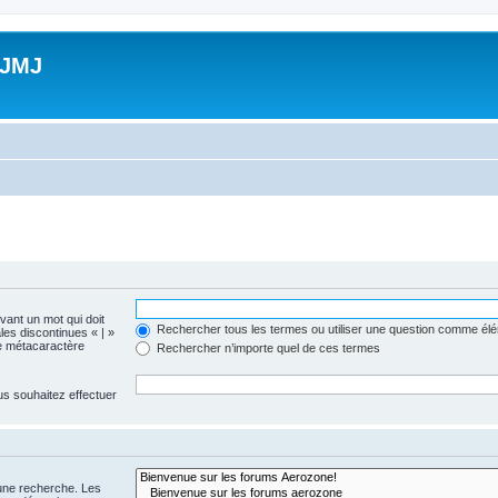
 JMJ
evant un mot qui doit
Rechercher tous les termes ou utiliser une question comme él
les discontinues « | »
me métacaractère
Rechercher n’importe quel de ces termes
us souhaitez effectuer
 une recherche. Les