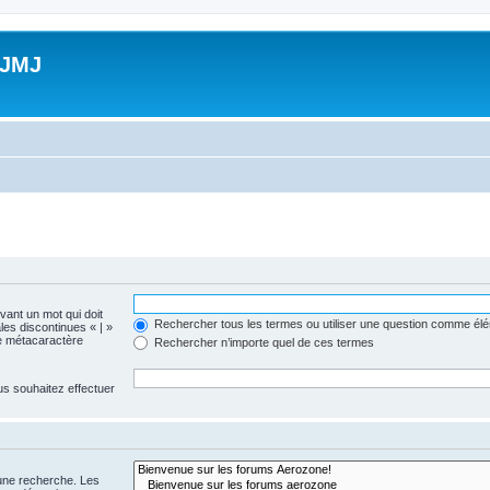
 JMJ
evant un mot qui doit
Rechercher tous les termes ou utiliser une question comme él
les discontinues « | »
me métacaractère
Rechercher n’importe quel de ces termes
us souhaitez effectuer
 une recherche. Les