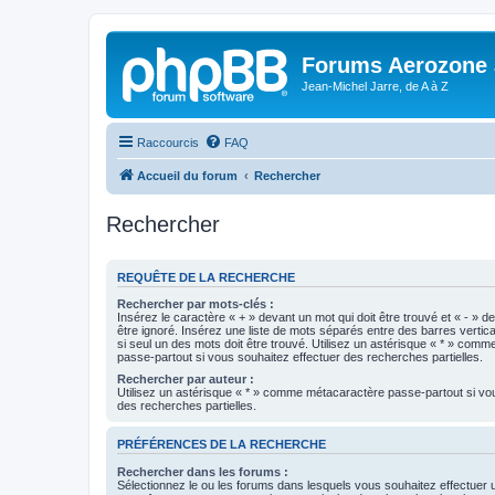
Forums Aerozone
Jean-Michel Jarre, de A à Z
Raccourcis
FAQ
Accueil du forum
Rechercher
Rechercher
REQUÊTE DE LA RECHERCHE
Rechercher par mots-clés :
Insérez le caractère « + » devant un mot qui doit être trouvé et « - » d
être ignoré. Insérez une liste de mots séparés entre des barres vertica
si seul un des mots doit être trouvé. Utilisez un astérisque « * » com
passe-partout si vous souhaitez effectuer des recherches partielles.
Rechercher par auteur :
Utilisez un astérisque « * » comme métacaractère passe-partout si vo
des recherches partielles.
PRÉFÉRENCES DE LA RECHERCHE
Rechercher dans les forums :
Sélectionnez le ou les forums dans lesquels vous souhaitez effectuer