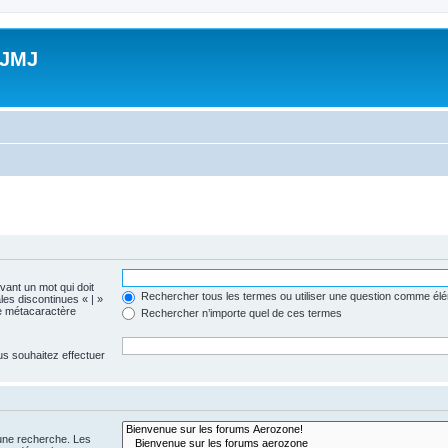
 JMJ
evant un mot qui doit
Rechercher tous les termes ou utiliser une question comme él
les discontinues « | »
me métacaractère
Rechercher n’importe quel de ces termes
us souhaitez effectuer
 une recherche. Les