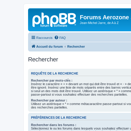
Forums Aerozone
Jean-Michel Jarre, de A à Z
Raccourcis
FAQ
Accueil du forum
Rechercher
Rechercher
REQUÊTE DE LA RECHERCHE
Rechercher par mots-clés :
Insérez le caractère « + » devant un mot qui doit être trouvé et « - » d
être ignoré. Insérez une liste de mots séparés entre des barres vertica
si seul un des mots doit être trouvé. Utilisez un astérisque « * » com
passe-partout si vous souhaitez effectuer des recherches partielles.
Rechercher par auteur :
Utilisez un astérisque « * » comme métacaractère passe-partout si vo
des recherches partielles.
PRÉFÉRENCES DE LA RECHERCHE
Rechercher dans les forums :
Sélectionnez le ou les forums dans lesquels vous souhaitez effectuer