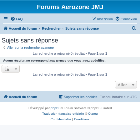
Forums Aerozone JMJ
FAQ
Inscription
Connexion
R
Accueil du forum
Rechercher
Sujets sans réponse
e
Sujets sans réponse
c
Aller sur la recherche avancée
h
La recherche a retourné 0 résultat • Page
1
sur
1
e
Aucun résultat ne correspond aux termes que vous avez spécifiés.
r
c
La recherche a retourné 0 résultat • Page
1
sur
1
h
Aller
e
r
Accueil du forum
Supprimer les cookies
Fuseau horaire sur
UTC
Développé par
phpBB
® Forum Software © phpBB Limited
Traduction française officielle
©
Qiaeru
Confidentialité
|
Conditions