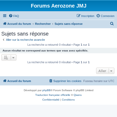
Forums Aerozone JMJ
FAQ
Inscription
Connexion
R
Accueil du forum
Rechercher
Sujets sans réponse
e
Sujets sans réponse
c
Aller sur la recherche avancée
h
La recherche a retourné 0 résultat • Page
1
sur
1
e
Aucun résultat ne correspond aux termes que vous avez spécifiés.
r
c
La recherche a retourné 0 résultat • Page
1
sur
1
h
Aller
e
r
Accueil du forum
Supprimer les cookies
Fuseau horaire sur
UTC
Développé par
phpBB
® Forum Software © phpBB Limited
Traduction française officielle
©
Qiaeru
Confidentialité
|
Conditions