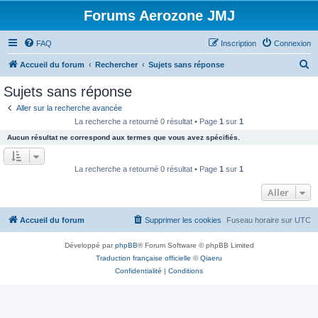
Forums Aerozone JMJ
FAQ
Inscription
Connexion
R
Accueil du forum
Rechercher
Sujets sans réponse
e
Sujets sans réponse
c
Aller sur la recherche avancée
h
La recherche a retourné 0 résultat • Page
1
sur
1
e
Aucun résultat ne correspond aux termes que vous avez spécifiés.
r
c
La recherche a retourné 0 résultat • Page
1
sur
1
h
Aller
e
r
Accueil du forum
Supprimer les cookies
Fuseau horaire sur
UTC
Développé par
phpBB
® Forum Software © phpBB Limited
Traduction française officielle
©
Qiaeru
Confidentialité
|
Conditions