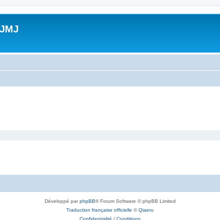
 JMJ
Développé par
phpBB
® Forum Software © phpBB Limited
Traduction française officielle
©
Qiaeru
Confidentialité
|
Conditions