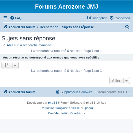
Forums Aerozone JMJ
FAQ
Inscription
Connexion
R
Accueil du forum
Rechercher
Sujets sans réponse
e
Sujets sans réponse
c
Aller sur la recherche avancée
h
La recherche a retourné 0 résultat • Page
1
sur
1
e
Aucun résultat ne correspond aux termes que vous avez spécifiés.
r
c
La recherche a retourné 0 résultat • Page
1
sur
1
h
Aller
e
r
Accueil du forum
Supprimer les cookies
Fuseau horaire sur
UTC
Développé par
phpBB
® Forum Software © phpBB Limited
Traduction française officielle
©
Qiaeru
Confidentialité
|
Conditions