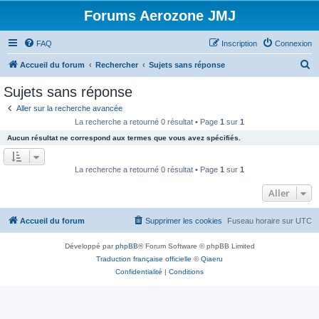
Forums Aerozone JMJ
FAQ
Inscription
Connexion
R
Accueil du forum
Rechercher
Sujets sans réponse
e
Sujets sans réponse
c
Aller sur la recherche avancée
h
La recherche a retourné 0 résultat • Page
1
sur
1
e
Aucun résultat ne correspond aux termes que vous avez spécifiés.
r
c
La recherche a retourné 0 résultat • Page
1
sur
1
h
Aller
e
r
Accueil du forum
Supprimer les cookies
Fuseau horaire sur
UTC
Développé par
phpBB
® Forum Software © phpBB Limited
Traduction française officielle
©
Qiaeru
Confidentialité
|
Conditions