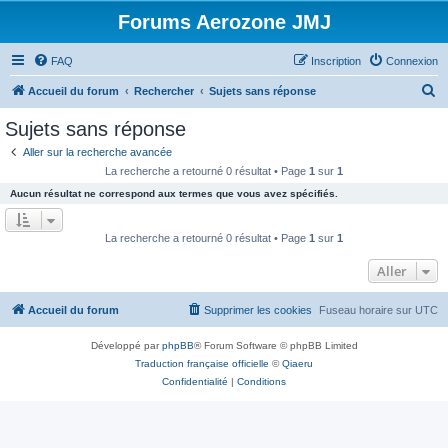
Forums Aerozone JMJ
FAQ
Inscription
Connexion
R
Accueil du forum
Rechercher
Sujets sans réponse
e
Sujets sans réponse
c
Aller sur la recherche avancée
h
La recherche a retourné 0 résultat • Page
1
sur
1
e
Aucun résultat ne correspond aux termes que vous avez spécifiés.
r
c
La recherche a retourné 0 résultat • Page
1
sur
1
h
Aller
e
r
Accueil du forum
Supprimer les cookies
Fuseau horaire sur
UTC
Développé par
phpBB
® Forum Software © phpBB Limited
Traduction française officielle
©
Qiaeru
Confidentialité
|
Conditions