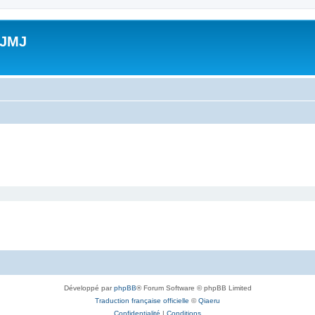
 JMJ
Développé par
phpBB
® Forum Software © phpBB Limited
Traduction française officielle
©
Qiaeru
Confidentialité
|
Conditions