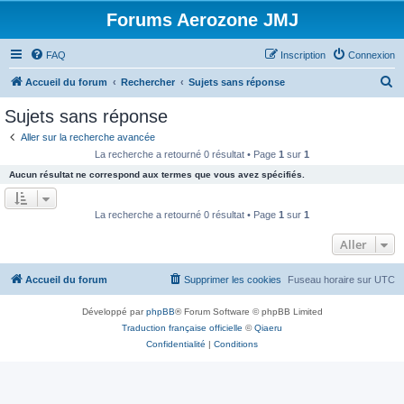
Forums Aerozone JMJ
FAQ
Inscription
Connexion
R
Accueil du forum
Rechercher
Sujets sans réponse
e
Sujets sans réponse
c
Aller sur la recherche avancée
h
La recherche a retourné 0 résultat • Page
1
sur
1
e
Aucun résultat ne correspond aux termes que vous avez spécifiés.
r
c
La recherche a retourné 0 résultat • Page
1
sur
1
h
Aller
e
r
Accueil du forum
Supprimer les cookies
Fuseau horaire sur
UTC
Développé par
phpBB
® Forum Software © phpBB Limited
Traduction française officielle
©
Qiaeru
Confidentialité
|
Conditions