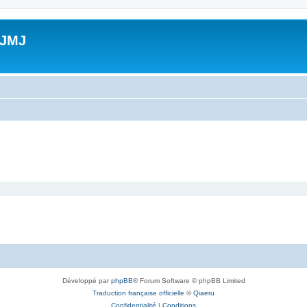
 JMJ
Développé par
phpBB
® Forum Software © phpBB Limited
Traduction française officielle
©
Qiaeru
Confidentialité
|
Conditions