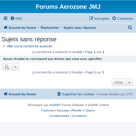
Forums Aerozone JMJ
FAQ
Inscription
Connexion
R
Accueil du forum
Rechercher
Sujets sans réponse
e
Sujets sans réponse
c
Aller sur la recherche avancée
h
La recherche a retourné 0 résultat • Page
1
sur
1
e
Aucun résultat ne correspond aux termes que vous avez spécifiés.
r
c
La recherche a retourné 0 résultat • Page
1
sur
1
h
Aller
e
r
Accueil du forum
Supprimer les cookies
Fuseau horaire sur
UTC
Développé par
phpBB
® Forum Software © phpBB Limited
Traduction française officielle
©
Qiaeru
Confidentialité
|
Conditions