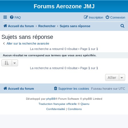
Forums Aerozone JMJ
FAQ
Inscription
Connexion
R
Accueil du forum
Rechercher
Sujets sans réponse
e
Sujets sans réponse
c
Aller sur la recherche avancée
h
La recherche a retourné 0 résultat • Page
1
sur
1
e
Aucun résultat ne correspond aux termes que vous avez spécifiés.
r
c
La recherche a retourné 0 résultat • Page
1
sur
1
h
Aller
e
r
Accueil du forum
Supprimer les cookies
Fuseau horaire sur
UTC
Développé par
phpBB
® Forum Software © phpBB Limited
Traduction française officielle
©
Qiaeru
Confidentialité
|
Conditions