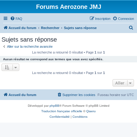
Forums Aerozone JMJ
FAQ
Inscription
Connexion
R
Accueil du forum
Rechercher
Sujets sans réponse
e
Sujets sans réponse
c
Aller sur la recherche avancée
h
La recherche a retourné 0 résultat • Page
1
sur
1
e
Aucun résultat ne correspond aux termes que vous avez spécifiés.
r
c
La recherche a retourné 0 résultat • Page
1
sur
1
h
Aller
e
r
Accueil du forum
Supprimer les cookies
Fuseau horaire sur
UTC
Développé par
phpBB
® Forum Software © phpBB Limited
Traduction française officielle
©
Qiaeru
Confidentialité
|
Conditions