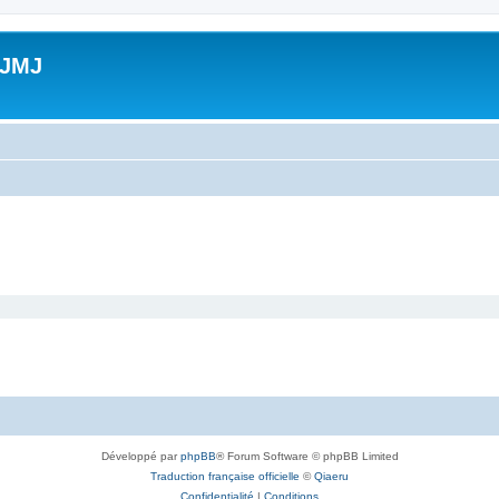
 JMJ
Développé par
phpBB
® Forum Software © phpBB Limited
Traduction française officielle
©
Qiaeru
Confidentialité
|
Conditions