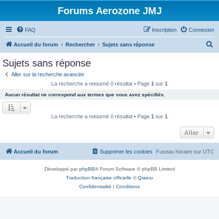
Forums Aerozone JMJ
FAQ
Inscription
Connexion
R
Accueil du forum
Rechercher
Sujets sans réponse
e
Sujets sans réponse
c
Aller sur la recherche avancée
h
La recherche a retourné 0 résultat • Page
1
sur
1
e
Aucun résultat ne correspond aux termes que vous avez spécifiés.
r
c
La recherche a retourné 0 résultat • Page
1
sur
1
h
Aller
e
r
Accueil du forum
Supprimer les cookies
Fuseau horaire sur
UTC
Développé par
phpBB
® Forum Software © phpBB Limited
Traduction française officielle
©
Qiaeru
Confidentialité
|
Conditions