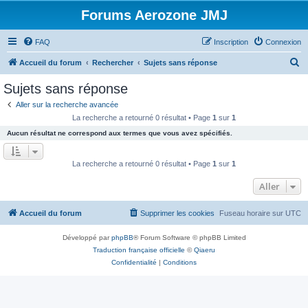
Forums Aerozone JMJ
FAQ
Inscription
Connexion
R
Accueil du forum
Rechercher
Sujets sans réponse
e
Sujets sans réponse
c
Aller sur la recherche avancée
h
La recherche a retourné 0 résultat • Page
1
sur
1
e
Aucun résultat ne correspond aux termes que vous avez spécifiés.
r
c
La recherche a retourné 0 résultat • Page
1
sur
1
h
Aller
e
r
Accueil du forum
Supprimer les cookies
Fuseau horaire sur
UTC
Développé par
phpBB
® Forum Software © phpBB Limited
Traduction française officielle
©
Qiaeru
Confidentialité
|
Conditions