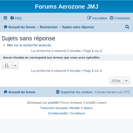
Forums Aerozone JMJ
FAQ
Inscription
Connexion
R
Accueil du forum
Rechercher
Sujets sans réponse
e
Sujets sans réponse
c
Aller sur la recherche avancée
h
La recherche a retourné 0 résultat • Page
1
sur
1
e
Aucun résultat ne correspond aux termes que vous avez spécifiés.
r
c
La recherche a retourné 0 résultat • Page
1
sur
1
h
Aller
e
r
Accueil du forum
Supprimer les cookies
Fuseau horaire sur
UTC
Développé par
phpBB
® Forum Software © phpBB Limited
Traduction française officielle
©
Qiaeru
Confidentialité
|
Conditions