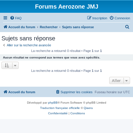
Forums Aerozone JMJ
FAQ
Inscription
Connexion
R
Accueil du forum
Rechercher
Sujets sans réponse
e
Sujets sans réponse
c
Aller sur la recherche avancée
h
La recherche a retourné 0 résultat • Page
1
sur
1
e
Aucun résultat ne correspond aux termes que vous avez spécifiés.
r
c
La recherche a retourné 0 résultat • Page
1
sur
1
h
Aller
e
r
Accueil du forum
Supprimer les cookies
Fuseau horaire sur
UTC
Développé par
phpBB
® Forum Software © phpBB Limited
Traduction française officielle
©
Qiaeru
Confidentialité
|
Conditions