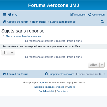
Forums Aerozone JMJ
FAQ
Inscription
Connexion
R
Accueil du forum
Rechercher
Sujets sans réponse
e
Sujets sans réponse
c
Aller sur la recherche avancée
h
La recherche a retourné 0 résultat • Page
1
sur
1
e
Aucun résultat ne correspond aux termes que vous avez spécifiés.
r
c
La recherche a retourné 0 résultat • Page
1
sur
1
h
Aller
e
r
Accueil du forum
Supprimer les cookies
Fuseau horaire sur
UTC
Développé par
phpBB
® Forum Software © phpBB Limited
Traduction française officielle
©
Qiaeru
Confidentialité
|
Conditions