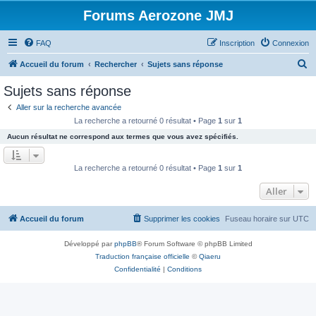
Forums Aerozone JMJ
FAQ
Inscription
Connexion
R
Accueil du forum
Rechercher
Sujets sans réponse
e
Sujets sans réponse
c
Aller sur la recherche avancée
h
La recherche a retourné 0 résultat • Page
1
sur
1
e
Aucun résultat ne correspond aux termes que vous avez spécifiés.
r
c
La recherche a retourné 0 résultat • Page
1
sur
1
h
Aller
e
r
Accueil du forum
Supprimer les cookies
Fuseau horaire sur
UTC
Développé par
phpBB
® Forum Software © phpBB Limited
Traduction française officielle
©
Qiaeru
Confidentialité
|
Conditions